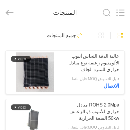
Changzhou
Aidear
Refrigeration
المنتجات
Technology
Co.,
Ltd..
All
Rights
منزل،
Reserved.
71
جميع المنتجات
بيت
مبادل حراري لمكيف
الهواء
عالية الدقة النحاس أنبوب
منتجات
الألومنيوم زعنفة نوع مبادل
حراري للمبرد الجاف
معلومات
قابل للتفاوض MOQ:قابل للتفاوض
الاتصال
عنا
86
مبادل حراري نوع
جولة
ROHS 2.0Mpa مبادل
حراري للأنبوب ذو الزعانف
في
الزعنفة
50kw السعة الحرارية
المعمل
قابل للتفاوض MOQ:قابل للتفاوض