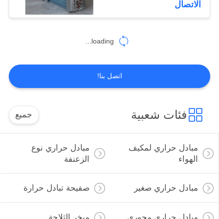
الاتصال
39
مكونات المبادل
loading...
الحراري
اتصل بنا!
فئات شعبية
جميع
31
مادة المبادل الحراري
مبادل حراري لمكيف
مبادل حراري نوع
الهواء
الزعنفة
مبادل حراري صغير
صفيحة تبادل حرارة
مبادل حراري محوري
مبخر الثلاجة