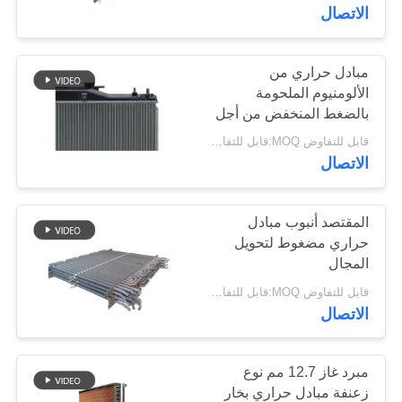
الاتصال
مراقبة
الجودة
مبادل حراري من
51
الألومنيوم الملحومة
بالضغط المنخفض من أجل
مبادل حراري صغير
اتصل
الإيثيلين جلايكول
قابل للتفاوض MOQ:قابل للتفاوض
بنا
الاتصال
أخبار
المقتصد أنبوب مبادل
حراري مضغوط لتحويل
المجال
24
حالات
قابل للتفاوض MOQ:قابل للتفاوض
الاتصال
صفيحة تبادل حرارة
خريطة
الموقع
مبرد غاز 12.7 مم نوع
زعنفة مبادل حراري بخار