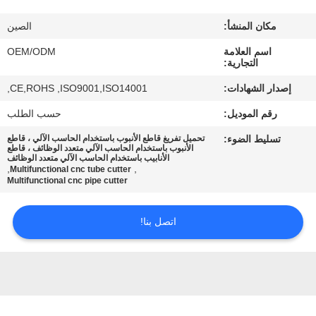
مكان المنشأ:
الصين
مراقبة
اسم العلامة
OEM/ODM
الجودة
التجارية:
إصدار الشهادات:
CE,ROHS ,ISO9001,ISO14001,
اتصل
رقم الموديل:
حسب الطلب
بنا
تسليط الضوء:
تحميل تفريغ قاطع الأنبوب باستخدام الحاسب الآلي ، قاطع
الأنبوب باستخدام الحاسب الآلي متعدد الوظائف ، قاطع
الأنابيب باستخدام الحاسب الآلي متعدد الوظائف
أخبار
,
,
Multifunctional cnc tube cutter
Multifunctional cnc pipe cutter
حالات
اتصل بنا!
خريطة
الموقع