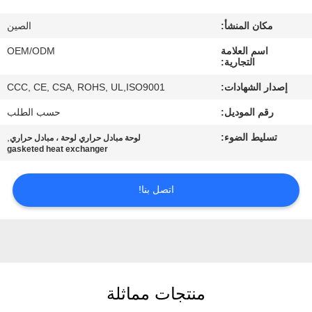
مكان المنشأ:
الصين
مراقبة
اسم العلامة
OEM/ODM
الجودة
التجارية:
إصدار الشهادات:
CCC, CE, CSA, ROHS, UL,ISO9001
اتصل
رقم الموديل:
حسب الطلب
بنا
تسليط الضوء:
,
لوحة مبادل حراري لوحة ، مبادل حراري
gasketed heat exchanger
أخبار
اتصل بنا!
حالات
خريطة
الموقع
منتجات مماثلة