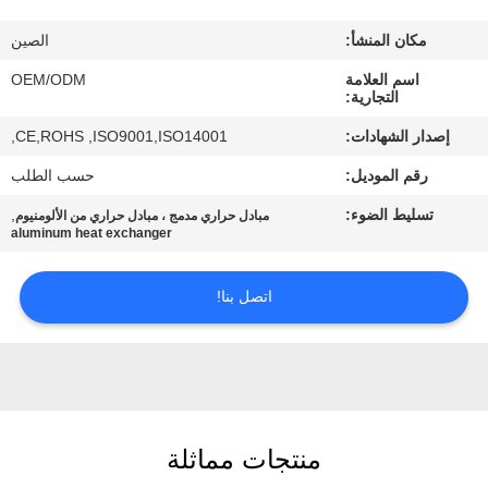
مكان المنشأ:
الصين
مراقبة
اسم العلامة
OEM/ODM
الجودة
التجارية:
إصدار الشهادات:
CE,ROHS ,ISO9001,ISO14001,
اتصل
رقم الموديل:
حسب الطلب
بنا
تسليط الضوء:
,
مبادل حراري مدمج ، مبادل حراري من الألومنيوم
aluminum heat exchanger
أخبار
اتصل بنا!
حالات
خريطة
الموقع
منتجات مماثلة