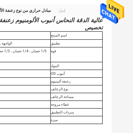
مبادل حراري من نوع زعنفة الأل
إبراز:
عالية الدقة النحاس أنبوب الألومنيوم زعنف
تخصيص
اسم المنتج
تطبيق
الواجهة ،
قوة
المواد
أنبوب OD
زعنفة ألمنيوم
نوع الزعانف
مساحة الزعانف
غطاء مروحة
مبردات التطبيق
ميزة