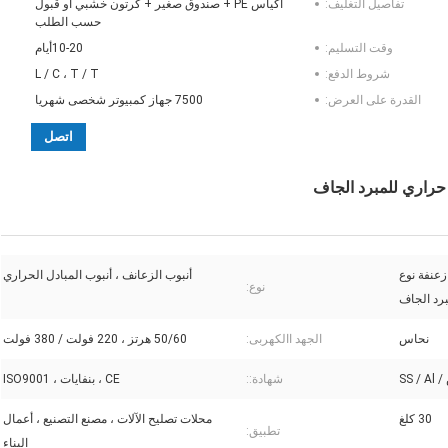
تفاصيل التغليف:
أكياس PE + صندوق صغير + كرتون خشبي أو قبول
حسب الطلب
وقت التسليم:
10-20أيام
شروط الدفع:
L / C ، T / T
القدرة على العرض:
7500 جهاز كمبيوتر شخصى شهريا
اتصل
 حراري للمبرد الجاف
زعنفة نوع
أنبوب الزعانف ، أنبوب المبادل الحراري
نوع:
رد الجاف
نحاس
الجهد االكهربى:
50/60 هرتز ، 220 فولت / 380 فولت
SS /
شهادة::
CE ، بنفايات ، ISO9001
30 كلغ
محلات تصليح الآلات ، مصنع التصنيع ، أعمال
تطبيق:
البناء