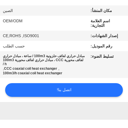
مكان المنشأ:
الصين
مراقبة
اسم العلامة
OEM/ODM
الجودة
التجارية:
إصدار الشهادات:
CE,ROHS ,ISO9001
اتصل
رقم الموديل:
حسب الطلب
بنا
تسليط الضوء:
مبادل حراري لفائف حلزونية 100m3 / ساعة ، مبادل حراري
لفائف محورية CCC ، مبادل حراري لفائف محورية 100m3
/ h
أخبار
,
,
CCC coaxial coil heat exchanger
100m3/h coaxial coil heat exchanger
حالات
اتصل بنا!
خريطة
الموقع