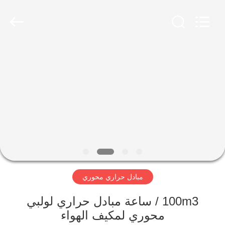
Changzhou
Aidear
Refrigeration
Technology
Co.,
Ltd..
All
Rights
منزل،
Reserved.
بيت
منتجات
معلومات
عنا
مبادل حراري محوري
جولة
في
100m3 / ساعة مبادل حراري لولبي
محوري لمكيف الهواء
المعمل