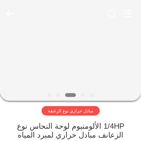
Changzhou
Aidear
Refrigeration
Technology
Co.,
Ltd..
All
Rights
منزل،
Reserved.
بيت
منتجات
معلومات
عنا
مبادل حراري نوع الزعنفة
جولة
في
1/4HP الألومنيوم لوحة النحاس نوع
الزعانف مبادل حراري لمبرد المياه
المعمل