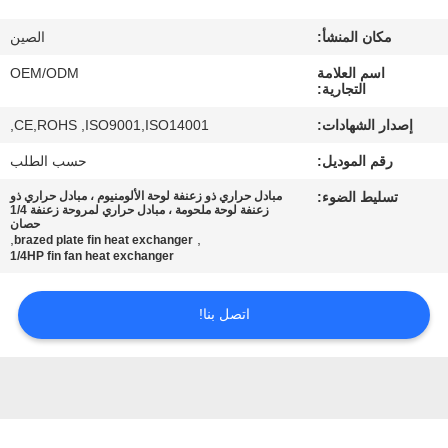
مكان المنشأ:
الصين
مراقبة
اسم العلامة
OEM/ODM
الجودة
التجارية:
إصدار الشهادات:
CE,ROHS ,ISO9001,ISO14001,
اتصل
رقم الموديل:
حسب الطلب
بنا
تسليط الضوء:
مبادل حراري ذو زعنفة لوحة الألومنيوم ، مبادل حراري ذو
زعنفة لوحة ملحومة ، مبادل حراري لمروحة زعنفة 1/4
حصان
أخبار
,
,
brazed plate fin heat exchanger
1/4HP fin fan heat exchanger
حالات
اتصل بنا!
خريطة
الموقع