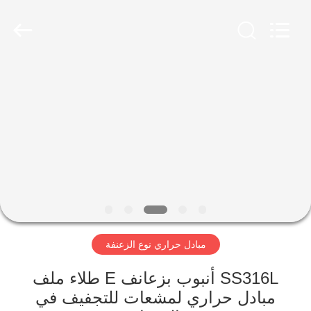
Changzhou
Aidear
Refrigeration
Technology
Co.,
Ltd..
All
Rights
منزل،
Reserved.
بيت
منتجات
معلومات
عنا
مبادل حراري نوع الزعنفة
جولة
في
SS316L أنبوب بزعانف E طلاء ملف
مبادل حراري لمشعات للتجفيف في
المعمل