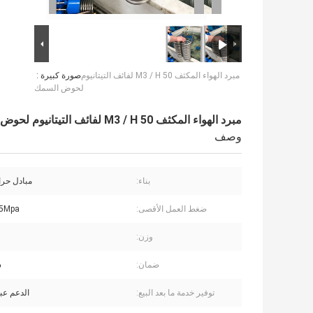
مبرد الهواء المكثف 50 M3 / H لفائف التيتانيوم
صورة كبيرة :
لحوض السمك
مبرد الهواء المكثف 50 M3 / H لفائف التيتانيوم لحوض السمك
وصف
بناء:
مبادل حرا
ضغط العمل الأقصى:
4.5Mpa ، م
وزن:
5
ضمان:
س
توفير خدمة ما بعد البيع:
الدعم عبر