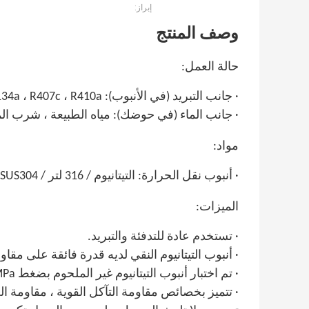
إبراز:
وصف المنتج
حالة العمل:
·
جانب التبريد (في الأنبوب): R22 ، R134a ، R407c ، R410a إلخ.
·
جانب الماء (في حوضك): مياه الطبيعة ، شرب الماء
مواد:
·
أنبوب نقل الحرارة: التيتانيوم / 316 لتر / SUS304 / النحاس
الميزات:
·
تستخدم عادة للتدفئة والتبريد.
·
أنبوب التيتانيوم النقي لديه قدرة فائقة على مقاوم
·
تم اختبار أنبوب التيتانيوم غير الملحوم بضغط 2.0MPa للتأكد من أن الأنبوب قوي وليس التسرب.
·
تتميز بخصائص مقاومة التآكل القوية ، مقاومة الحر