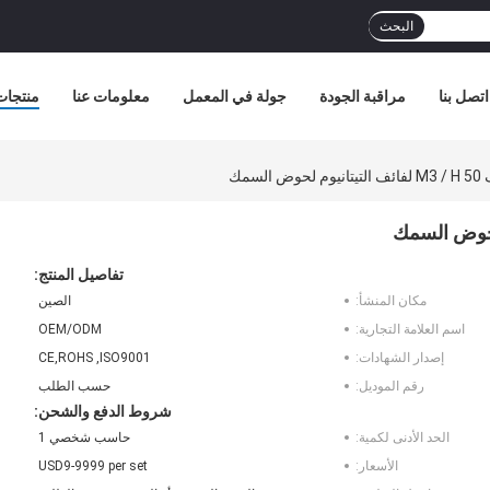
البحث
اتصل بنا
مراقبة الجودة
جولة في المعمل
معلومات عنا
منتجات
لسمك
تفاصيل المنتج:
مكان المنشأ:
الصين
اسم العلامة التجارية:
OEM/ODM
إصدار الشهادات:
CE,ROHS ,ISO9001
رقم الموديل:
حسب الطلب
شروط الدفع والشحن:
الحد الأدنى لكمية:
حاسب شخصي 1
الأسعار:
USD9-9999 per set