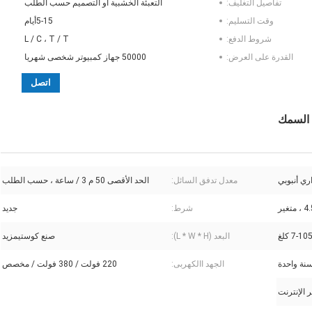
تفاصيل التغليف:
التعبئة الخشبية أو التصميم حسب الطلب
وقت التسليم:
5-15أيام
شروط الدفع:
L / C ، T / T
القدرة على العرض:
50000 جهاز كمبيوتر شخصى شهريا
اتصل
ري أنبوبي
معدل تدفق السائل:
الحد الأقصى 50 م 3 / ساعة ، حسب الطلب
تغير
شرط:
جديد
7-10 كلغ
البعد (L * W * H):
صنع كوستيمزيد
نة واحدة
الجهد االكهربى:
220 فولت / 380 فولت / مخصص
 الإنترنت