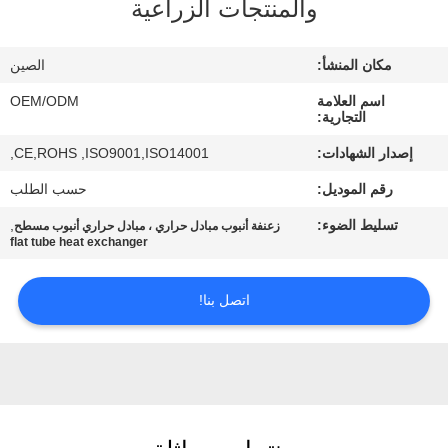
والمنتجات الزراعية
مراقبة
مكان المنشأ:
الصين
الجودة
اسم العلامة
OEM/ODM
التجارية:
اتصل
إصدار الشهادات:
CE,ROHS ,ISO9001,ISO14001,
بنا
رقم الموديل:
حسب الطلب
تسليط الضوء:
,
زعنفة أنبوب مبادل حراري ، مبادل حراري أنبوب مسطح
أخبار
flat tube heat exchanger
اتصل بنا!
حالات
خريطة
الموقع