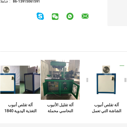
86-13915061591
الهاتف ::
آلة تقلص أنبوب
آلة تقليل الأنبوب
آلة تقلص أنبوب
الشاشة التي تعمل
النحاسي محملة
التغذية اليدوية 1840
باللمس ، آلة الأنابيب
تلقائيًا بواسطة
* 600 * 1180 ملم
المخفض سهلة
أسطوانة الهواء وعلى
سهلة التركيب