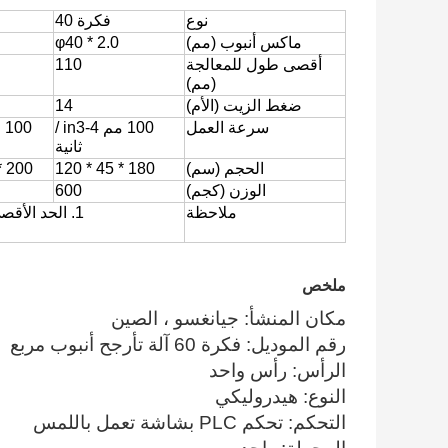
نوع
فكرة 40
ماكس أنبوب (مم)
φ40 * 2.0
أقصى طول للمعالجة
110
(مم)
ضغط الزيت (الأم)
14
سرعة العمل
100 مم in3-4 /
ثانية
الحجم (سم)
180 * 45 * 120
200 * 50 * 130
الوزن (كجم)
600
ملاحظة
1. الحد الأقصى لطول المعالجة يمكن وفقا لمتطلبات العملاء.
ملخص
مكان المنشأ: جيانغسو ، الصين
رقم الموديل: فكرة 60 آلة تأرجح أنبوب مربع
الرأس: رأس واحد
النوع: هيدروليكي
التحكم: تحكم PLC بشاشة تعمل باللمس