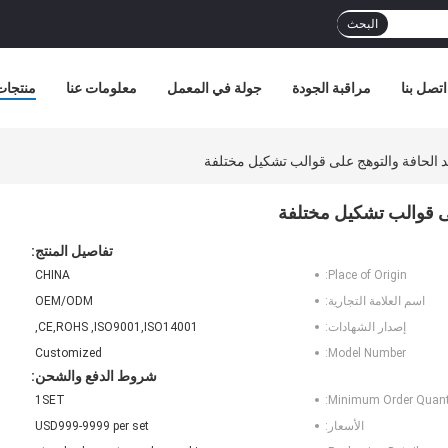
البحث
اتصل بنا
مراقبة الجودة
جولة في المعمل
معلومات عنا
منتجات
د الحافة والتوهج على قوالب تشكيل مختلفة
لى قوالب تشكيل مختلفة
تفاصيل المنتج:
CHINA
Place of Origin:
اسم العلامة التجارية:
OEM/ODM
إصدار الشهادات:
CE,ROHS ,ISO9001,ISO14001,
Customized
Model Number:
شروط الدفع والشحن:
1SET
Minimum Order Quanti
الأسعار:
USD999-9999 per set