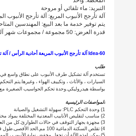
المحطة: واحد
التبريد: ماء تلقائي أو مروحة
آلة تأرجح الأنبوب المربع: آلة تأرجح الأنبوب الم
يتم توفير خدمة ما بعد البيع: المهندسين المتا
قدرة العرض: 50 مجموعة / مجموعات شهر آلة تأرجح أنبوب مربع
Idea-60 آلة تأرجح الأنبوب المربعة أحادية الرأس / آلة تقليص الأنبوب / آلة توسيع نهاية الأنبوب
طلب
تستخدم آلة تشكيل طرف الأنبوب على نطاق واسع في ا
السيارات ، والأثاث ، وتكييف الهواء ، وغيرها.يتم التح
بواسطة هيدروليكي.وحدة تحكم الحواسيب الصغيرة مع الل
المواصفات الرئيسية
1) وحدة التحكم PLC: سهولة التشغيل والصيانة
2) مناسب لتقليص الأنابيب المعدنية المختلفة بمواد مختلفة وأشكال مختلفة
3) مجهزة بجهاز التوقف في حالات الطوارئ.كل من العمليات اليدوية والآلية متوفرة
4) تقلص السكتة الدماغية 100 مم.الحد الأقصى.طول قطعة العمل 450 مم ، مع عدم وجود حد أدنى لطول الشغل
5) يمكن لهذه الآلة أن تجعل مخفض نهاية الأنبوب ، الموسع ، الحافة والتوهج يعتمد على قوالب تشكيل مختلفة