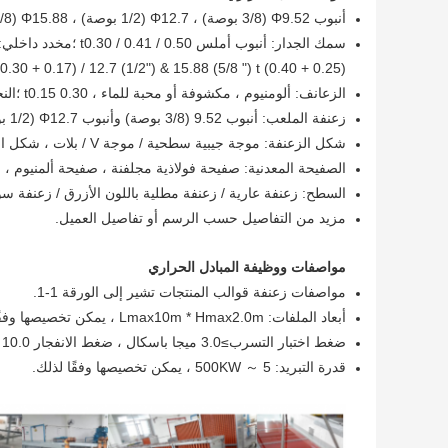
أنبوب Φ9.52 (3/8 بوصة) ، Φ12.7 (1/2 بوصة) ، Φ15.88 (5/8 بوصة) ،
سمك الجدار: أنبوب أملس t0.30 / 0.41 / 0.50 ؛مخدد داخلي:
(0.30 + 0.17) / 12.7 (1/2") & 15.88 (5/8 ") t (0.40 + 0.25)
الزعانف: ألومنيوم ، مكشوفة أو محبة للماء ، t0.15 0.30 ؛النحاس t0.12 ～ 0.30
زعنفة الملعب: أنبوب 9.52 (3/8 بوصة) وأنبوب Φ12.7 (1/2 بوصة) ، F.P1.8 ～ 6.35 مم ؛Φ15.88 (5/8 بوصة) F.P2.5 ～ 12.0 ملم
شكل الزعنفة: موجة جيبية سطحية / موجة V / بلات ، شكل الحافة: موجة مستقيمة أو مموجة
الصفيحة المعدنية: صفيحة فولاذية مجلفنة ، صفيحة ألمنيوم ، 
السطح: زعنفة عارية / زعنفة مطلية باللون الأزرق / زعنفة سوداء مطلية بـ E ، صفائح معدنية مطل
مزيد من التفاصيل حسب الرسم أو تفاصيل العميل.
مواصفات ووظيفة المبادل الحراري
مواصفات زعنفة قوالب المنتجات تشير إلى الورقة 1-1.
أبعاد الملفات: Lmax10m * Hmax2.0m ، يمكن تخصيصها وفقًا لذلك.
ضغط اختبار التسرب≥3.0 ميجا باسكال ، ضغط الانفجار 10.0 ميجا باسكال
قدرة التبريد: 5 ～ 500KW ، يمكن تخصيصها وفقًا لذلك.