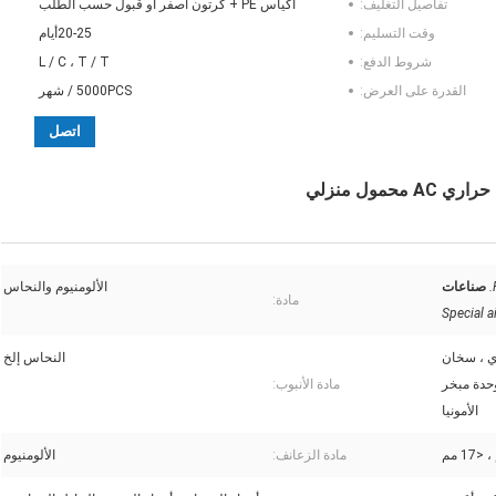
تفاصيل التغليف:
أكياس PE + كرتون أصفر أو قبول حسب الطلب
وقت التسليم:
20-25أيام
شروط الدفع:
L / C ، T / T
القدرة على العرض:
5000PCS / شهر
اتصل
مول منزلي
صناعات
الألومنيوم والنحاس
مادة:
ري ، سخان
النحاس إلخ
وحدة مبخر
مادة الأنبوب:
الأمونيا
مادة الزعانف:
الألومنيوم