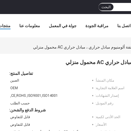
البحث
اتصل بنا
مراقبة الجودة
جولة في المعمل
معلومات عنا
منتجات
ومنيوم مبادل حراري ، مبادل حراري AC محمول منزلي
AC محمول منزلي
تفاصيل المنتج:
مكان المنشأ:
الصين
اسم العلامة التجارية:
OEM
إصدار الشهادات:
CE,ROHS ,ISO9001,ISO14001,
رقم الموديل:
حسب الطلب
شروط الدفع والشحن:
الحد الأدنى لكمية:
قابل للتفاوض
الأسعار:
قابل للتفاوض