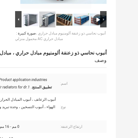
أنبوب نحاسي ذو زعنفة ألومنيوم مبادل حراري ،
صورة كبيرة :
مبادل حراري AC محمول منزلي
أنبوب نحاسي ذو زعنفة ألومنيوم مبادل حراري ، مبادل حراري AC مح
وصف
Product application industries.
اسم:
تطبيق المنتج.
1.Special air radiators for dr
أنبوب الزعانف ، أنبوب المبادل الحرا
نوع:
الهواء ، أنبوب التسخين ، وحدة تبريد 
ارتفاع الزعنفة:
0 مم - 16 مم ، <17 مم