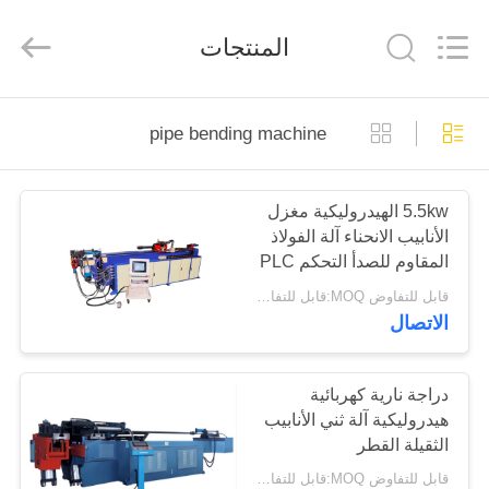
Changzhou
Aidear
Refrigeration
المنتجات
Technology
Co.,
Ltd..
All
Rights
منزل،
Reserved.
pipe bending machine
بيت
5.5kw الهيدروليكية مغزل
منتجات
الأنابيب الانحناء آلة الفولاذ
المقاوم للصدأ التحكم PLC
معلومات
قابل للتفاوض MOQ:قابل للتفاوض
الاتصال
عنا
جولة
دراجة نارية كهربائية
هيدروليكية آلة ثني الأنابيب
في
الثقيلة القطر
المعمل
قابل للتفاوض MOQ:قابل للتفاوض