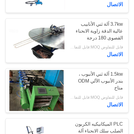
الاتصال
مراقبة
الجودة
3.7kw آلة ثني الأنابيب
عالية الدقة زاوية الانحناء
القصوى 180 درجة
اتصل
قابل للتفاوض MOQ:قابل للتفاوض
بنا
الاتصال
أخبار
1.5kw آلة ثني الأنبوب ،
بندر الأنبوب الآلي ODM
متاح
حالات
قابل للتفاوض MOQ:قابل للتفاوض
الاتصال
خريطة
الموقع
PLC الميكانيكيه الكربون
الصلب سلك الانحناء آلة